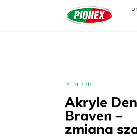
O 
20.01.2016
Akryle De
Braven –
zmiana sz