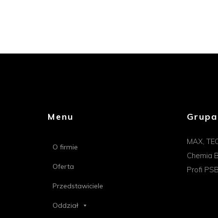
Menu
Grupa
MAX, TE
O firmie
Chemia B
Oferta
Profi PS
Przedstawiciele
Oddział