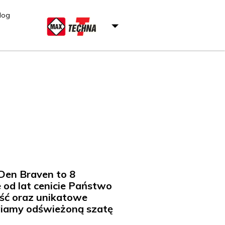
log
 Den Braven to 8
 od lat cenicie Państwo
ość oraz unikatowe
wiamy odświeżoną szatę