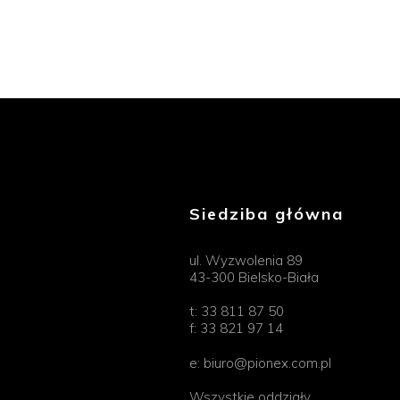
Siedziba główna
ul. Wyzwolenia 89
43-300 Bielsko-Biała
t:
33 811 87 50
f:
33 821 97 14
e:
biuro@pionex.com.pl
Wszystkie oddziały