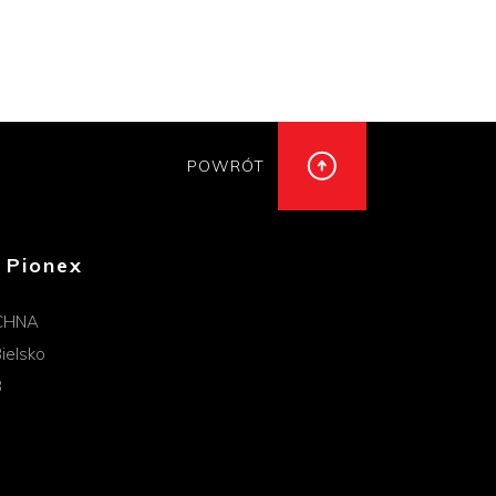
POWRÓT
 Pionex
CHNA
ielsko
B