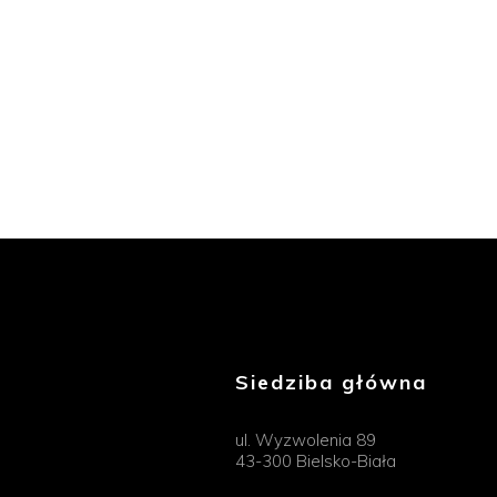
Siedziba główna
ul. Wyzwolenia 89
43-300 Bielsko-Biała