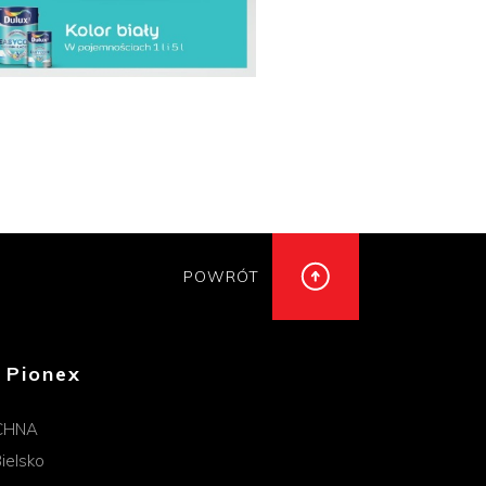
POWRÓT
 Pionex
CHNA
ielsko