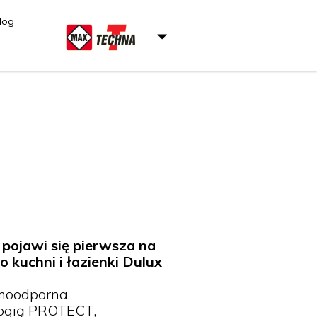
log
 pojawi się pierwsza na
uchni i łazienki Dulux
moodporna
ologią PROTECT,