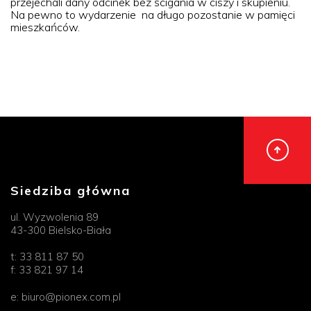
przejechali dany odcinek bez ścigania w ciszy i skupieniu.
Na pewno to wydarzenie na długo pozostanie w pamięci
mieszkańców.
Siedziba główna
ul. Wyzwolenia 89
43-300 Bielsko-Biała
t:
33 811 87 50
f:
33 821 97 14
e:
biuro@pionex.com.pl