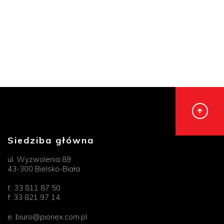
Siedziba główna
ul. Wyzwolenia 89
43-300 Bielsko-Biała
t:
33 811 87 50
f:
33 821 97 14
e:
biuro@pionex.com.pl