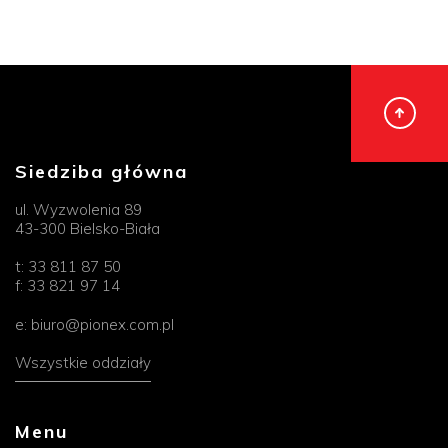
Siedziba główna
ul. Wyzwolenia 89
43-300 Bielsko-Biała
t:
33 811 87 50
f:
33 821 97 14
e:
biuro@pionex.com.pl
Wszystkie oddziały
Menu