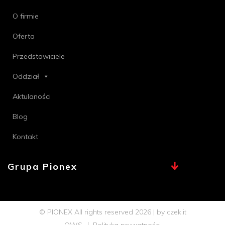
O firmie
Oferta
Przedstawiciele
Oddział
Aktulaności
Blog
Kontakt
Grupa Pionex
MAX, TECHNA
Chemia Bielsko
© PIONEX All rights reserved 2026 | by
czek.it
Profi PSB