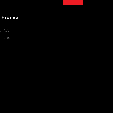
 Pionex
CHNA
ielsko
B