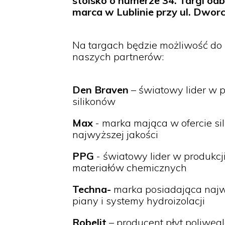
stoisko o numerze 34. Targi od
marca w Lublinie przy ul. Dwor
Na targach będzie możliwość do 
naszych partnerów:
Den Braven
– światowy lider w pr
silikonów
Max
- marka mająca w ofercie sili
najwyższej jakości
PPG
- światowy lider w produkcji 
materiałów chemicznych
Techna-
marka posiadająca najwy
piany i systemy hydroizolacji
Robelit
– producent płyt poliwęg