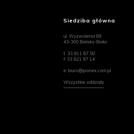
Siedziba główna
ul. Wyzwolenia 89
43-300 Bielsko-Biała
t:
33 811 87 50
f:
33 821 97 14
e:
biuro@pionex.com.pl
Wszystkie oddziały