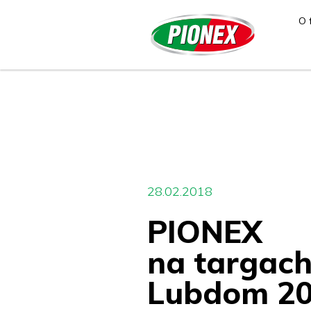
O 
28.02.2018
PIONEX
na targac
Lubdom 2