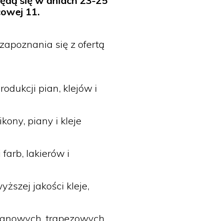
będą się w dniach 23-25
cowej 11.
zapoznania się z ofertą
odukcji pian, klejów i
kony, piany i kleje
farb, lakierów i
ższej jakości kleje,
lanowych, trapezowych,