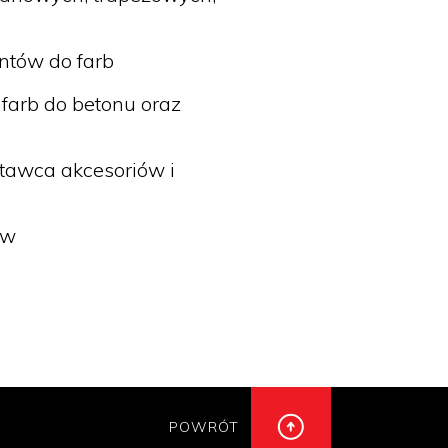
entów do farb
 farb do betonu oraz
tawca akcesoriów i
ów
POWRÓT