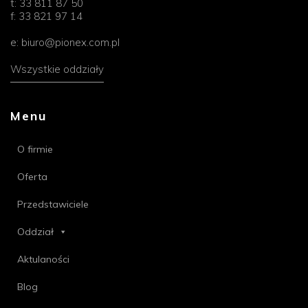
t:
33 811 87 50
f:
33 821 97 14
e:
biuro@pionex.com.pl
Wszystkie oddziały
Menu
O firmie
Oferta
Przedstawiciele
Oddział
Aktulaności
Blog