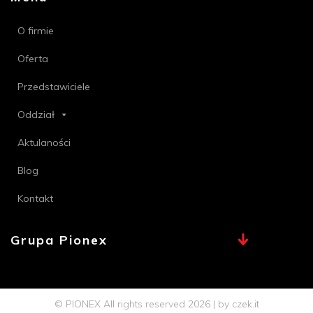
O firmie
Oferta
Przedstawiciele
Oddział
Aktulaności
Blog
Kontakt
Grupa Pionex
MAX, TECHNA
Chemia Bielsko
© PIONEX All rights reserved 2026 | by
czek.it
Profi PSB