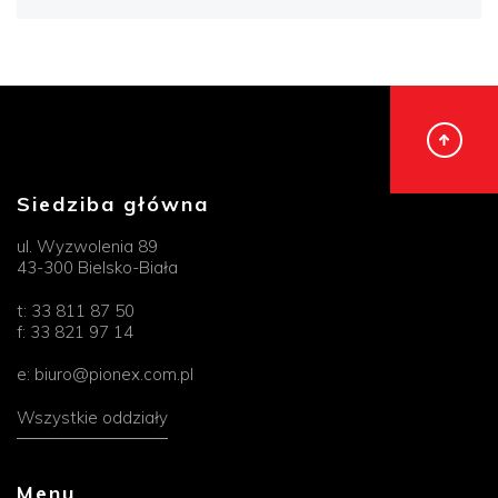
Siedziba główna
ul. Wyzwolenia 89
43-300 Bielsko-Biała
t:
33 811 87 50
f:
33 821 97 14
e:
biuro@pionex.com.pl
Wszystkie oddziały
Menu