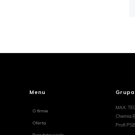
Menu
Grupa
MAX, TE
O firmie
Chemia B
Oferta
Profi PS
Przedstawiciele