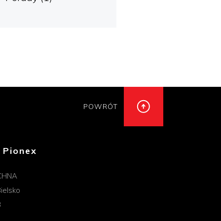
POWRÓT
 Pionex
CHNA
ielsko
B