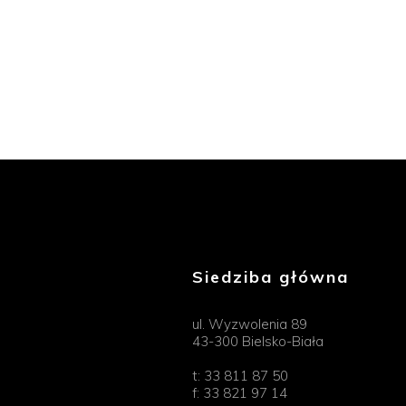
Siedziba główna
ul. Wyzwolenia 89
43-300 Bielsko-Biała
t:
33 811 87 50
f:
33 821 97 14