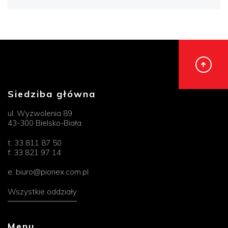
Siedziba główna
ul. Wyzwolenia 89
43-300 Bielsko-Biała
t:
33 811 87 50
f:
33 821 97 14
e:
biuro@pionex.com.pl
Wszystkie oddziały
Menu