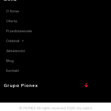
O firmie
Oferta
Przedstawiciele
Oddział
Aktulaności
Blog
Kontakt
Grupa Pionex
MAX, TECHNA
Chemia Bielsko
© PIONEX All rights reserved 2026 | by
czek.it
Profi PSB