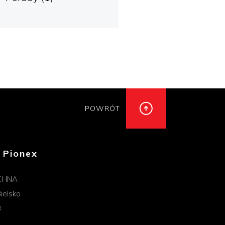
POWRÓT
 Pionex
CHNA
ielsko
B