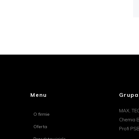
Menu
Grupa
MAX, TE
O firmie
Chemia B
Oferta
Profi PS
Przedstawiciele