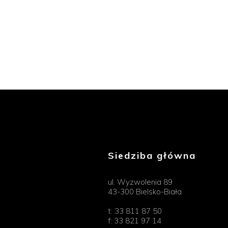
Siedziba główna
ul. Wyzwolenia 89
43-300 Bielsko-Biała
t:
33 811 87 50
f:
33 821 97 14