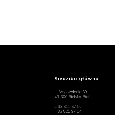
Siedziba główna
ul. Wyzwolenia 89
43-300 Bielsko-Biała
t:
33 811 87 50
f:
33 821 97 14