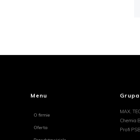
Menu
Grupa
MAX, TE
O firmie
Chemia B
Oferta
Profi PS
Przedstawiciele