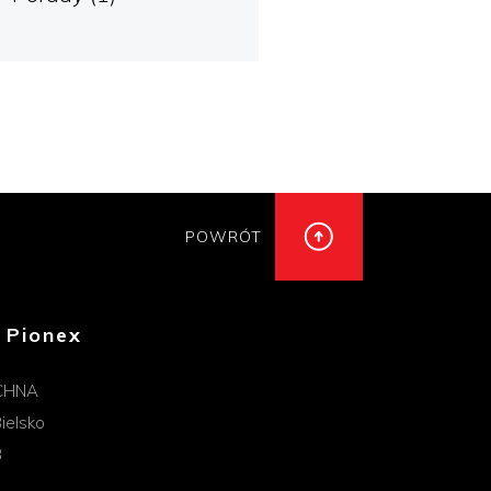
POWRÓT
 Pionex
CHNA
ielsko
B