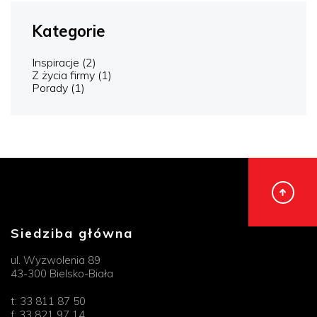
Kategorie
Inspiracje
(2)
Z życia firmy
(1)
Porady
(1)
Siedziba główna
ul. Wyzwolenia 89
43-300 Bielsko-Biała
t:
33 811 87 50
f:
33 821 97 14