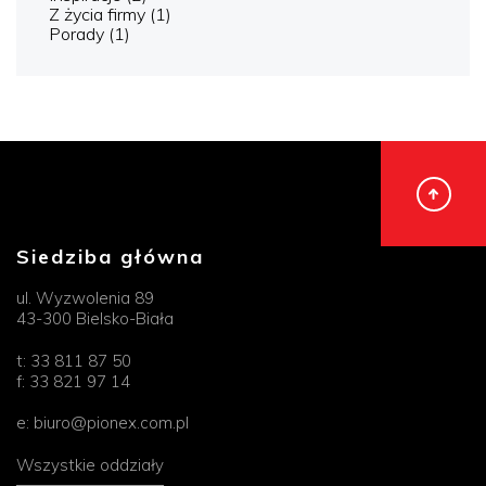
Z życia firmy
(1)
Porady
(1)
Siedziba główna
ul. Wyzwolenia 89
43-300 Bielsko-Biała
t:
33 811 87 50
f:
33 821 97 14
e:
biuro@pionex.com.pl
Wszystkie oddziały