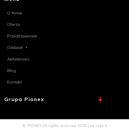
O firmie
Oferta
Przedstawiciele
Oddział
Aktulaności
Blog
Kontakt
Grupa Pionex
MAX, TECHNA
Chemia Bielsko
© PIONEX All rights reserved 2026 | by
czek.it
Profi PSB