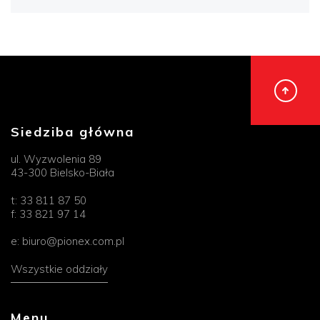
Siedziba główna
ul. Wyzwolenia 89
43-300 Bielsko-Biała
t:
33 811 87 50
f:
33 821 97 14
e:
biuro@pionex.com.pl
Wszystkie oddziały
Menu