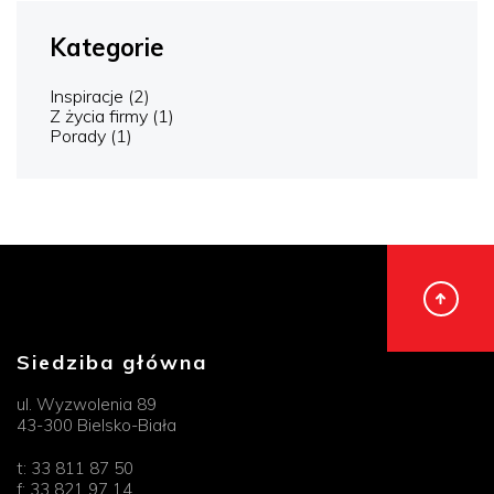
Kategorie
Inspiracje
(2)
Z życia firmy
(1)
Porady
(1)
Siedziba główna
ul. Wyzwolenia 89
43-300 Bielsko-Biała
t:
33 811 87 50
f:
33 821 97 14