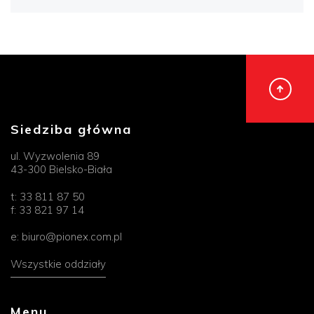
Siedziba główna
ul. Wyzwolenia 89
43-300 Bielsko-Biała
t:
33 811 87 50
f:
33 821 97 14
e:
biuro@pionex.com.pl
Wszystkie oddziały
Menu