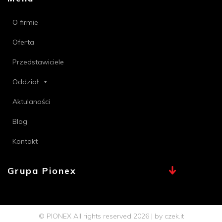
O firmie
Oferta
Przedstawiciele
Oddział
Aktulaności
Blog
Kontakt
Grupa Pionex
MAX, TECHNA
Chemia Bielsko
© PIONEX All rights reserved 2026 | by
czek.it
Profi PSB