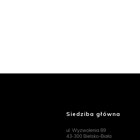
Siedziba główna
ul. Wyzwolenia 89
43-300 Bielsko-Biała