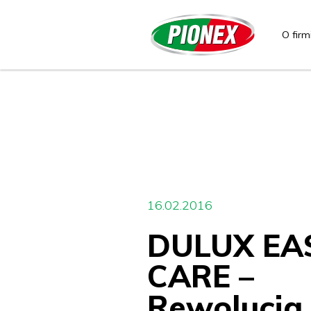
O firm
16.02.2016
DULUX EA
CARE –
Rewolucja