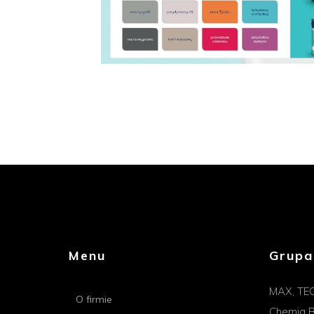
Menu
Grupa
MAX, TE
O firmie
Chemia B