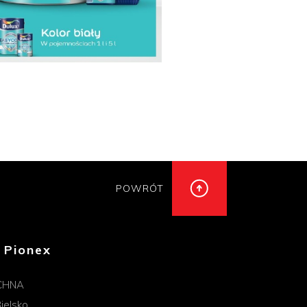
POWRÓT
 Pionex
CHNA
ielsko