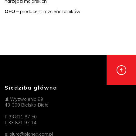
narzędzi malarskich
OFO
– producent rozcieńczalników
Siedziba główna
ul. Wyzwolenia 89
43-300 Bielsko-Biała
t:
33 811 87 50
f:
33 821 97 14
e:
biuro@pionex.com.pl