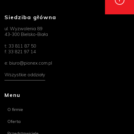
Siedziba główna
ul. Wyzwolenia 89
43-300 Bielsko-Biała
t:
33 811 87 50
f:
33 821 97 14
e:
biuro@pionex.com.pl
Wszystkie oddziały
Menu
O firmie
Oferta
Przedstawiciele