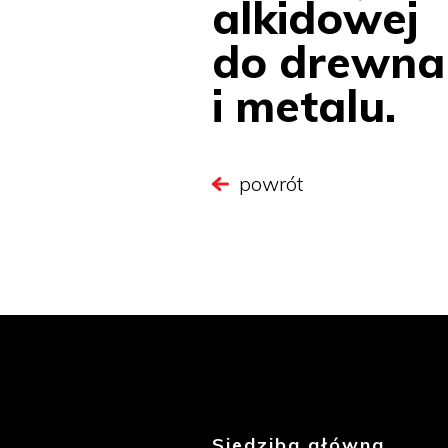
alkidowej
do drewna
i metalu.
powrót
Siedziba główna