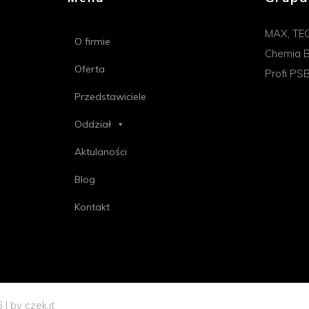
MAX, TE
O firmie
Chemia B
Oferta
Profi PS
Przedstawiciele
Oddział
Aktulaności
Blog
Kontakt
6 | by
czek.it