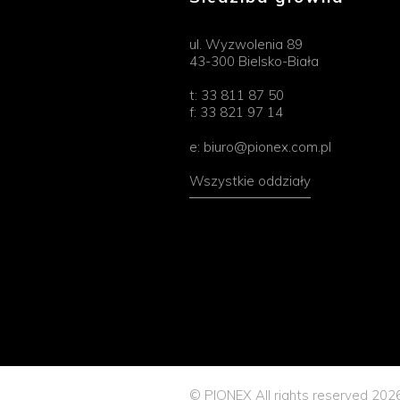
ul. Wyzwolenia 89
43-300 Bielsko-Biała
t:
33 811 87 50
f:
33 821 97 14
e:
biuro@pionex.com.pl
Wszystkie oddziały
© PIONEX All rights reserved 202