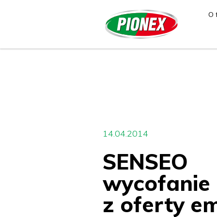
O 
14.04.2014
SENSEO
wycofanie
z oferty em