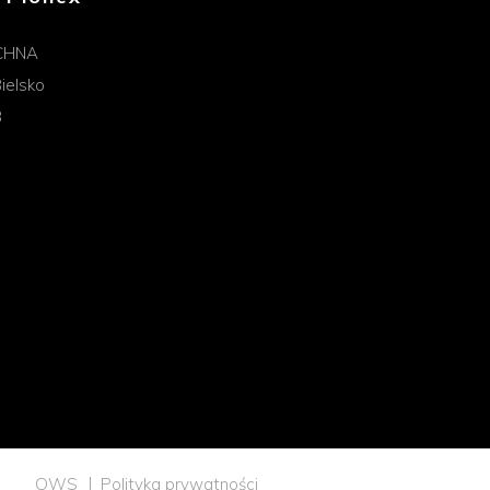
CHNA
ielsko
B
OWS
Polityka prywatności