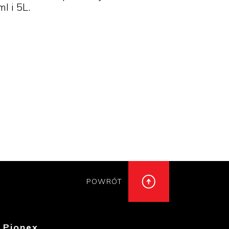
 i 5L.
POWRÓT
 Pionex