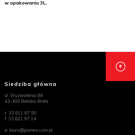
w opakowaniu 3L.
Siedziba główna
ul. Wyzwolenia 89
43-300 Bielsko-Biała
t:
33 811 87 50
f:
33 821 97 14
e:
biuro@pionex.com.pl