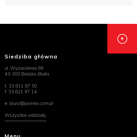
Siedziba główna
ul. Wyzwolenia 89
43-300 Bielsko-Biała
t:
33 811 87 50
f:
33 821 97 14
e:
biuro@pionex.com.pl
Wszystkie oddziały
Menu