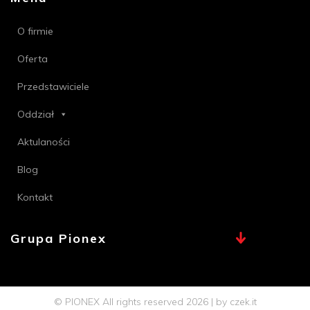
O firmie
Oferta
Przedstawiciele
Oddział
Aktulaności
Blog
Kontakt
Grupa Pionex
MAX, TECHNA
Chemia Bielsko
© PIONEX All rights reserved 2026 | by
czek.it
Profi PSB