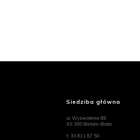
Siedziba główna
ul. Wyzwolenia 89
43-300 Bielsko-Biała
t:
33 811 87 50