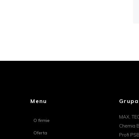
Menu
Grupa
MAX, TE
O firmie
Chemia B
Oferta
Profi PS