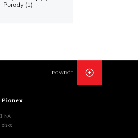
Porady
(1)
POWRÓT
 Pionex
CHNA
ielsko
B