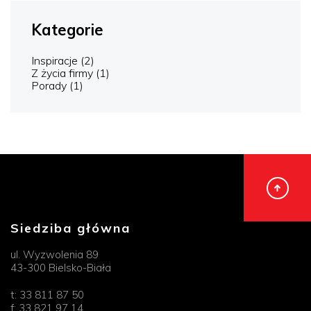
Kategorie
Inspiracje
(2)
Z życia firmy
(1)
Porady
(1)
Siedziba główna
ul. Wyzwolenia 89
43-300 Bielsko-Biała
t:
33 811 87 50
f:
33 821 97 14