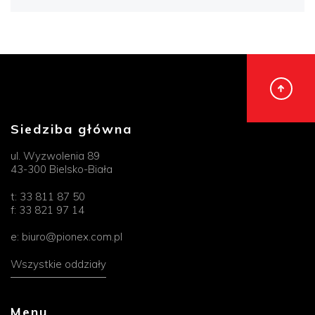
Siedziba główna
ul. Wyzwolenia 89
43-300 Bielsko-Biała
t:
33 811 87 50
f:
33 821 97 14
e:
biuro@pionex.com.pl
Wszystkie oddziały
Menu