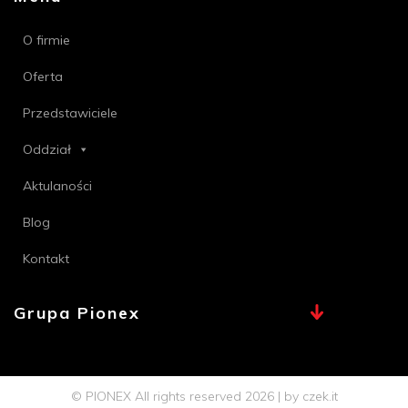
O firmie
Oferta
Przedstawiciele
Oddział
Aktulaności
Blog
Kontakt
Grupa Pionex
MAX, TECHNA
Chemia Bielsko
© PIONEX All rights reserved 2026 | by
czek.it
Profi PSB