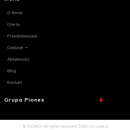
O firmie
Oferta
Przedstawiciele
Oddział
Aktulaności
Blog
Kontakt
Grupa Pionex
MAX, TECHNA
Chemia Bielsko
© PIONEX All rights reserved 2026 | by
czek.it
Profi PSB