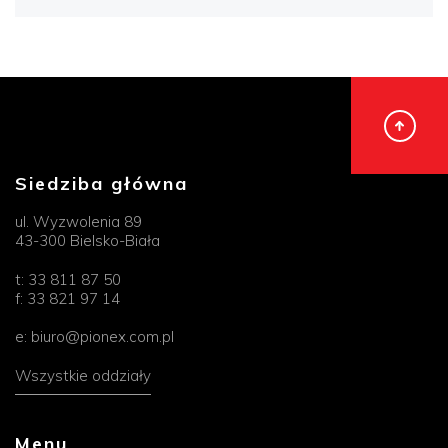
Siedziba główna
ul. Wyzwolenia 89
43-300 Bielsko-Biała
t:
33 811 87 50
f:
33 821 97 14
e:
biuro@pionex.com.pl
Wszystkie oddziały
Menu