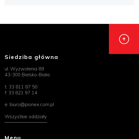
Siedziba główna
ul. Wyzwolenia 89
43-300 Bielsko-Biała
t:
33 811 87 50
f:
33 821 97 14
e:
biuro@pionex.com.pl
Wszystkie oddziały
Menu