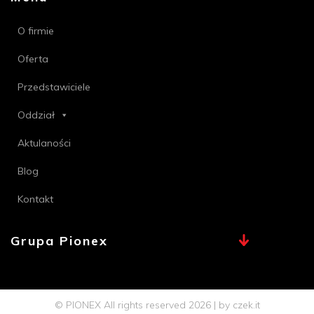
O firmie
Oferta
Przedstawiciele
Oddział
Aktulaności
Blog
Kontakt
Grupa Pionex
MAX, TECHNA
Chemia Bielsko
© PIONEX All rights reserved 2026 | by
czek.it
Profi PSB