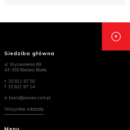
Siedziba główna
ul. Wyzwolenia 89
43-300 Bielsko-Biała
t:
33 811 87 50
f:
33 821 97 14
e:
biuro@pionex.com.pl
Wszystkie oddziały
Menu