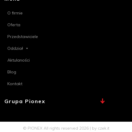
O firmie
Oferta
Przedstawiciele
Oddział
Aktulaności
Blog
Kontakt
Grupa Pionex
MAX, TECHNA
Chemia Bielsko
© PIONEX All rights reserved 2026 | by
czek.it
Profi PSB