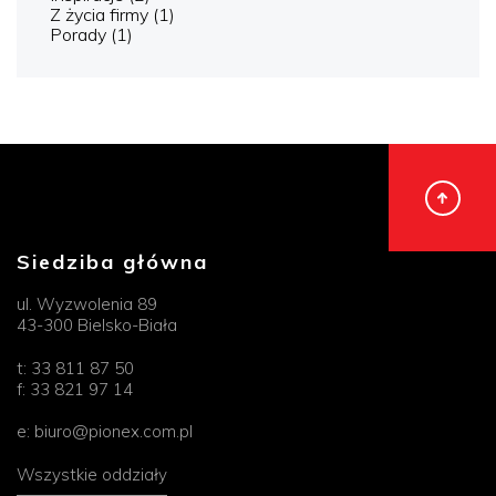
Z życia firmy
(1)
Porady
(1)
Siedziba główna
ul. Wyzwolenia 89
43-300 Bielsko-Biała
t:
33 811 87 50
f:
33 821 97 14
e:
biuro@pionex.com.pl
Wszystkie oddziały