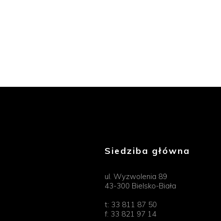
Siedziba główna
ul. Wyzwolenia 89
43-300 Bielsko-Biała
t:
33 811 87 50
f:
33 821 97 14