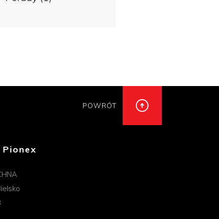
POWRÓT
 Pionex
CHNA
ielsko
B