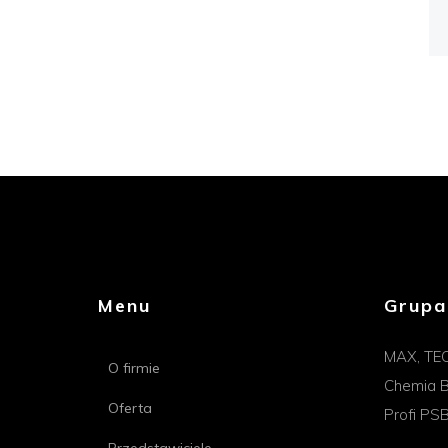
Menu
Grupa
MAX, TE
O firmie
Chemia B
Oferta
Profi PS
Przedstawiciele